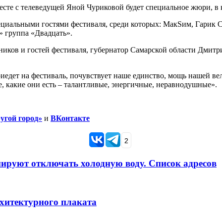
есте с телеведущей Яной Чуриковой будет специальное жюри, в
пециальными гостями фестиваля, среди которых: МакSим, Гарик 
 группа «Двадцать».
ков и гостей фестиваля, губернатор Самарской области Дмитри
риедет на фестиваль, почувствует наше единство, мощь нашей ве
, какие они есть – талантливые, энергичные, неравнодушные».
угой город»
и
ВКонтакте
2
анируют отключать холодную воду. Список адресов
рхитектурного плаката