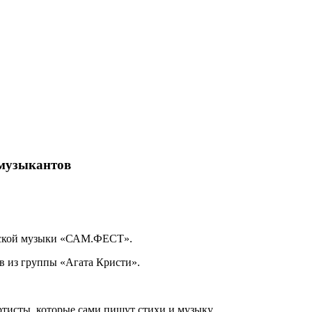
 музыкантов
орской музыки «САМ.ФЕСТ».
в из группы «Агата Кристи».
ртисты, которые сами пишут стихи и музыку.