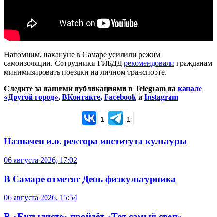
Напомним, накануне в Самаре усилили режим
самоизоляции. Сотрудники ГИБДД
рекомендовали
гражданам
минимизировать поездки на личном транспорте.
Следите за нашими публикациями в Telegram на
канале
«Другой город»
,
ВКонтакте,
Facebook
и
Instagram
1
1
Назначен и.о. ректора института культуры
06 августа 2026, 17:02
В Самаре отметят День физкультурника
06 августа 2026, 15:54
В «Бутылисте» пройдёт «Тот самый своп»