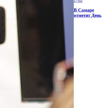
17:02
В Самаре
отметят День