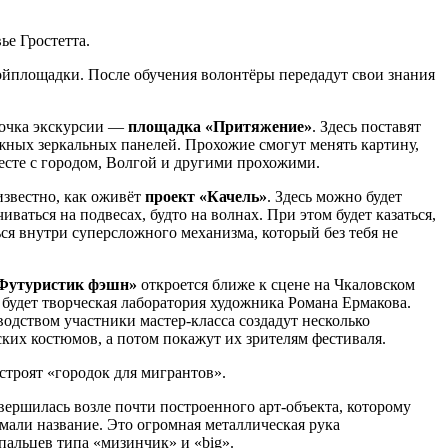
е Гростетта.
ройплощадки. После обучения волонтёры передадут свои знания
очка экскурсии —
площадка «Притяжение»
. Здесь поставят
ных зеркальных панелей. Прохожие смогут менять картину,
есте с городом, Волгой и другими прохожими.
известно, как оживёт
проект «Качель»
. Здесь можно будет
иваться на подвесах, будто на волнах. При этом будет казаться,
ся внутри суперсложного механизма, который без тебя не
Футуристик фэшн»
откроется ближе к сцене на Чкаловском
ь будет творческая лаборатория художника Романа Ермакова.
водством участники мастер-класса создадут несколько
ких костюмов, а потом покажут их зрителям фестиваля.
 строят «городок для мигрантов».
вершилась возле почти построенного арт-объекта, которому
мали название. Это огромная металлическая рука
пальцев типа «мизинчик» и «big».