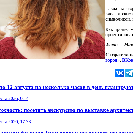
Также на вто
Здесь можно 
символикой, 
Как прошёл 
ориентироват
Фото —
Мак
Следите за 
город»
,
ВКон
по 12 августа на несколько часов в день планирую
уста 2026, 9:14
ожность: посетить экскурсию по выставке архитек
уста 2026, 17:33
марском филиале Третьяковки представят послед