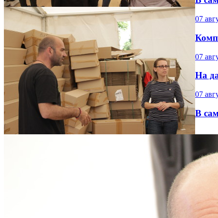
07 авг
Комп
07 авг
На да
07 авг
В са