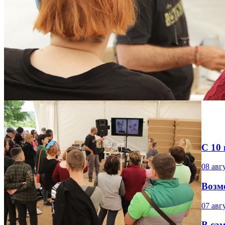
С 10 
08 авг
Возм
07 авг
В са