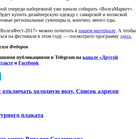
рой очереди набережной уже начали собирать «ВолгаМаркет».
будет купить дизайнерскую одежду с самарской и волжской
новые региональные сувениры и, конечно, много еды.
«ВолгаФест-2017» можно почитать в
нашем материале
. А чтобы
ься на фестиваля в этом году — посмотрите программу
здесь
.
сим Федоров
нашими публикациями в Telegram на
канале «Другой
такте
и
Facebook
т отключать холодную воду. Список адресов
турного плаката
нюю книгу Виталия Стадникова