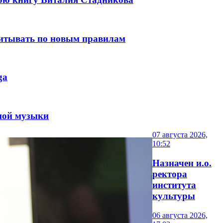
читывать по новым правилам
ga
нной музыки
07 августа 2026,
10:52
Назначен и.о.
ректора
института
культуры
06 августа 2026,