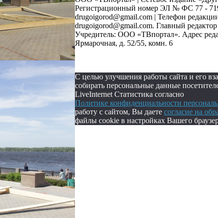
Регистрационный номер ЭЛ № ФС 77 - 71907
drugoigorod@gmail.com
| Телефон редакции:
drugoigorod@gmail.com. Главный редакто
Учредитель: ООО «ТВпортал». Адрес редакц
Ярмарочная, д. 52/55, комн. 6
С целью улучшения работы сайта и его в
собирать персональные данные посетител
LiveInternet Статистика согласно
Политике конфиденциальности персональ
работу с сайтом, Вы даете
согласие на об
файлы cookie в настройках Вашего браузер