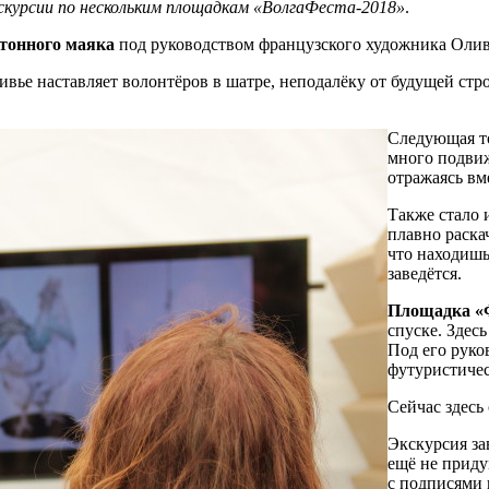
скурсии по нескольким площадкам «ВолгаФеста-2018»
.
ртонного маяка
под руководством французского художника Оливь
ивье наставляет волонтёров в шатре, неподалёку от будущей ст
Следующая т
много подвиж
отражаясь вм
Также стало 
плавно раскач
что находишь
заведётся.
Площадка «
спуске. Здес
Под его руко
футуристичес
Сейчас здесь
Экскурсия за
ещё не приду
с подписями 