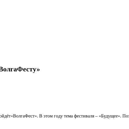
«ВолгаФесту»
ройдёт«ВолгаФест». В этом году тема фестиваля – «Будущее». По