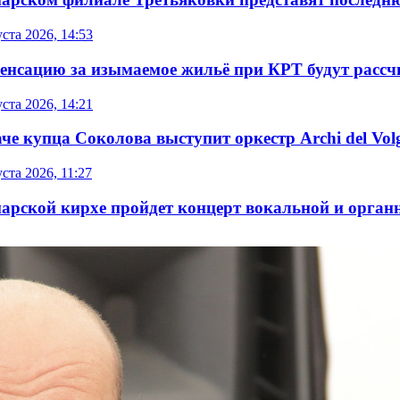
уста 2026, 14:53
енсацию за изымаемое жильё при КРТ будут расс
уста 2026, 14:21
че купца Соколова выступит оркестр Archi del Vol
уста 2026, 11:27
марской кирхе пройдет концерт вокальной и орга