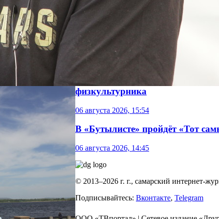
физкультурника
06 августа 2026, 15:54
В «Бутылисте» пройдёт «Тот сам
06 августа 2026, 14:45
© 2013–2026 г. г., самарский интернет-жу
Подписывайтесь:
Вконтакте
,
Telegram
ООО «ТВпортал» | Сетевое издание «Друг