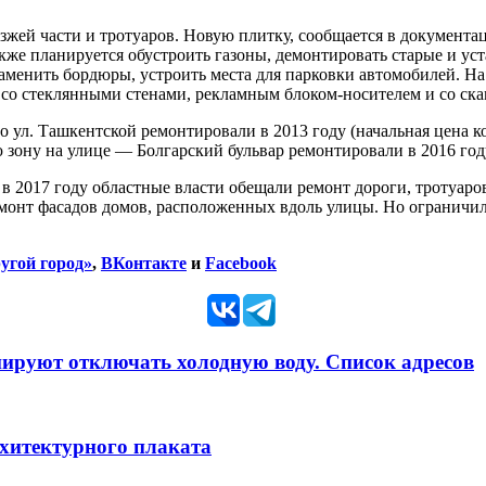
жей части и тротуаров. Новую плитку, сообщается в документац
акже планируется обустроить газоны, демонтировать старые и у
менить бордюры, устроить места для парковки автомобилей. На
, со стеклянными стенами, рекламным блоком-носителем и со ска
о ул. Ташкентской ремонтировали в 2013 году (начальная цена к
зону на улице — Болгарский бульвар ремонтировали в 2016 году
 2017 году областные власти обещали ремонт дороги, тротуаров
ремонт фасадов домов, расположенных вдоль улицы. Но огранич
угой город»
,
ВКонтакте
и
Facebook
анируют отключать холодную воду. Список адресов
рхитектурного плаката