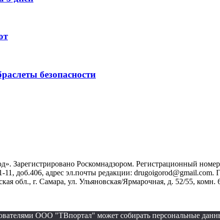
ют
раслеты безопасности
». Зарегистрировано Роскомнадзором. Регистрационный номер ЭЛ
1-11, доб.406, адрес эл.почты редакции: drugoigorod@gmail.com
 обл., г. Самара, ул. Ульяновская/Ярмарочная, д. 52/55, комн. 
ьзователями ООО "ТВпортал" может собирать персональные данн