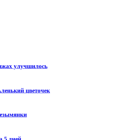
ляжах улучшилось
Аленький цветочек
Безымянки
 5 дней