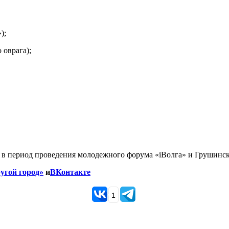
);
 оврага);
 в период проведения молодежного форума «iВолга» и Грушинск
угой город»
и
ВКонтакте
1