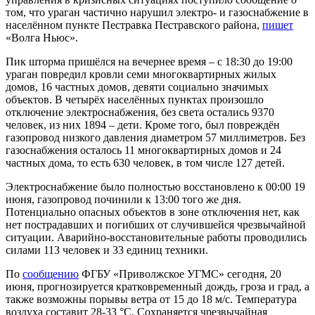
том, что ураган частично нарушил электро- и газоснабжение в
населённом пункте Пестравка Пестравского района,
пишет
«Волга Ньюс».
Пик шторма пришёлся на вечернее время – с 18:30 до 19:00
ураган повредил кровли семи многоквартирных жилых
домов, 16 частных домов, девяти социально значимых
объектов. В четырёх населённых пунктах произошло
отключение электроснабжения, без света остались 9370
человек, из них 1894 – дети. Кроме того, был повреждён
газопровод низкого давления диаметром 57 миллиметров. Без
газоснабжения осталось 11 многоквартирных домов и 24
частных дома, то есть 630 человек, в том числе 127 детей.
Электроснабжение было полностью восстановлено к 00:00 19
июня, газопровод починили к 13:00 того же дня.
Потенциально опасных объектов в зоне отключения нет, как
нет пострадавших и погибших от случившейся чрезвычайной
ситуации. Аварийно-восстановительные работы проводились
силами 113 человек и 33 единиц техники.
По
сообщению
ФГБУ «Приволжское УГМС» сегодня, 20
июня, прогнозируется кратковременный дождь, гроза и град, а
также возможны порывы ветра от 15 до 18 м/с. Температура
воздуха составит 28-33 °C. Сохраняется чрезвычайная