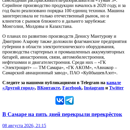
самоходный распрыскиватель-разбрасыватель «Туман 3».
Серийное производство продукции началось в 2020 году, и за
год было реализовано порядка 100 единиц техники. Машина
заинтересовала не только отечественный рынок, но и
клиентов с рынков ближнего и дальнего зарубежья:
Монголии, Молдовы и Казахстана.
О планах по развитию производств Денису Мантурову и
Дмитрию Азарову также доложили флагманские предприятия
губернии в области электротехнического оборудования,
производства стартерных и промышленных аккумуляторных
батарей, авиастроения, связи, автомобилестроения,
нефтехимии и двигателестроения. Среди них – «ГК
«Электрощит» — ТМ Самара», «ГК АКОМ», «Авиакор –
Самарский авиационный завод», ПАО «КуйбышевАзот».
Следите за нашими публикациями в Telegram на
канале
«Другой город»
,
ВКонтакте
,
Facebook
,
Instagram
и
Twitter
В Самаре на пять дней перекрыли перекрёсток
08 августа 2026, 21:15