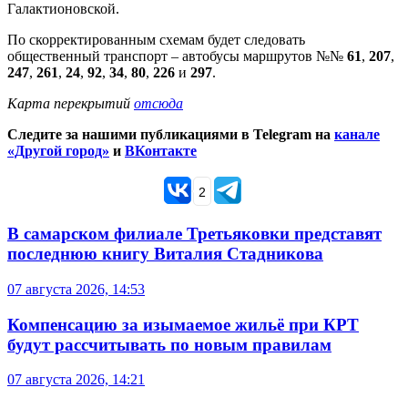
Галактионовской.
По скорректированным схемам будет следовать
общественный транспорт – автобусы маршрутов №№
61
,
207
,
247
,
261
,
24
,
92
,
34
,
80
,
226
и
297
.
Карта перекрытий
отсюда
Следите за нашими публикациями в Telegram на
канале
«Другой город»
и
ВКонтакте
2
В самарском филиале Третьяковки представят
последнюю книгу Виталия Стадникова
07 августа 2026, 14:53
Компенсацию за изымаемое жильё при КРТ
будут рассчитывать по новым правилам
07 августа 2026, 14:21