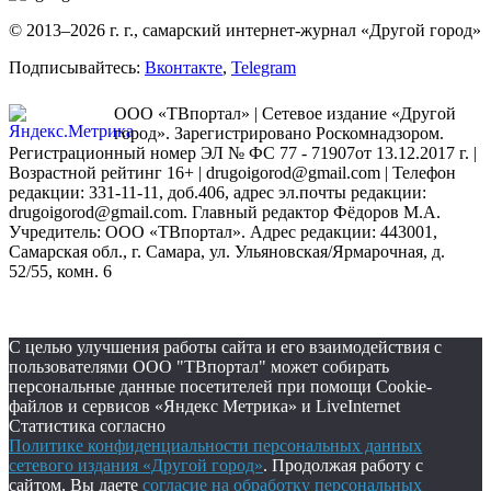
© 2013–2026 г. г., самарский интернет-журнал «Другой город»
Подписывайтесь:
Вконтакте
,
Telegram
ООО «ТВпортал» | Сетевое издание «Другой
город». Зарегистрировано Роскомнадзором.
Регистрационный номер ЭЛ № ФС 77 - 71907от 13.12.2017 г. |
Возрастной рейтинг 16+ | drugoigorod@gmail.com
| Телефон
редакции: 331-11-11, доб.406, адрес эл.почты редакции:
drugoigorod@gmail.com. Главный редактор Фёдоров М.А.
Учредитель: ООО «ТВпортал». Адрес редакции: 443001,
Самарская обл., г. Самара, ул. Ульяновская/Ярмарочная, д.
52/55, комн. 6
С целью улучшения работы сайта и его взаимодействия с
пользователями ООО "ТВпортал" может собирать
персональные данные посетителей при помощи Cookie-
файлов и сервисов «Яндекс Метрика» и LiveInternet
Статистика согласно
Политике конфиденциальности персональных данных
сетевого издания «Другой город»
. Продолжая работу с
сайтом, Вы даете
согласие на обработку персональных