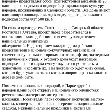
народов» представляет собой архитектурный ансамбль из 20
национальных домов и подворий, раскрывающих культуру
народов, проживающих в Самарской области. Все дома имеют
одинаковую площадь и выход к воде, территория каждого
подворья составляет 500 кв. м.
По словам председателя Союза народов Самарской области
Ростислава Хугаева, проект парка разрабатывался в
постоянном взаимодействии со всеми руководителями
национальных культурных
объединений. Над созданием каждого дома работают
представители национально-культурных организаций
совместно с учеными-историками и этнографами, экспертами
из зарубежных стран. У русского дома будет настоящее
подворье — гости парка смогут научиться ухаживать за
животными и кормить их. Там постоянно будет жить семья,
которая будет ухаживать за скотным двором и рассказывать о
деревенском быте.
Помимо национальных подворий, в Парке дружбы
народов планируют открыть национальную библиотеку,
ремесленные мастерские, интерактивные
площадки. Посетителям парка обещают экскурсии, мастер-
классы, концерты, выставки, конференции, национальные
свадьбы, межнациональные праздники и фестивали.