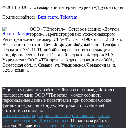
© 2013–2026 г. г., самарский интернет-журнал «Другой город»
Подписывайтесь:
Вконтакте
,
Telegram
ООО «ТВпортал» | Сетевое издание «Другой
город». Зарегистрировано Роскомнадзором.
Регистрационный номер ЭЛ № ФС 77 - 71907от 13.12.2017 г. |
Возрастной рейтинг 16+ | drugoigorod@gmail.com
| Телефон
редакции: 331-11-11, доб.406, адрес эл.почты редакции:
drugoigorod@gmail.com. Главный редактор Фёдоров М.А.
Учредитель: ООО «ТВпортал». Адрес редакции: 443001,
Самарская обл., г. Самара, ул. Ульяновская/Ярмарочная, д.
52/55, комн. 6
С целью улучшения работы сайта и его взаимодействия с
пользователями ООО "ТВпортал" может собирать
персональные данные посетителей при помощи Cookie-
файлов и сервисов «Яндекс Метрика» и LiveInternet
Статистика согласно
Политике конфиденциальности персональных данных
сетевого издания «Другой город»
. Продолжая работу с
сайтом, Вы даете
согласие на обработку персональных