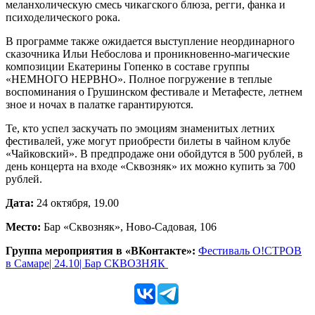
меланхолическую смесь чикагского блюза, регги, фанка и
психоделического рока.
В программе также ожидается выступление неординарного
сказочника Ильи Небослова и проникновенно-магические
композиции Екатерины Гопенко в составе группы
«НЕМНОГО НЕРВНО». Полное погружение в теплые
воспоминания о Грушинском фестивале и Метафесте, летнем
зное и ночах в палатке гарантируются.
Те, кто успел заскучать по эмоциям знаменитых летних
фестивалей, уже могут приобрести билеты в чайном клубе
«Чайковский». В предпродаже они обойдутся в 500 рублей, в
день концерта на входе «Сквозняк» их можно купить за 700
рублей.
Дата:
24 октября, 19.00
Место:
Бар «Сквозняк», Ново-Садовая, 106
Группа мероприятия в «ВКонтакте»:
Фестиваль О!СТРОВ
в Самаре| 24.10| Бар СКВОЗНЯК