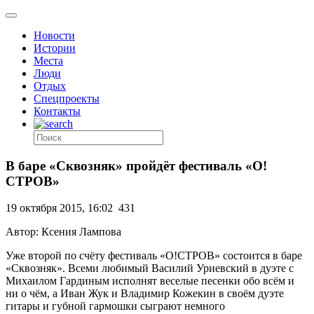
Новости
Истории
Места
Люди
Отдых
Спецпроекты
Контакты
В баре «Сквозняк» пройдёт фестиваль «О!
СТРОВ»
19 октября 2015, 16:02
431
Автор: Ксения Лампова
Уже второй по счёту фестиваль «О!СТРОВ» состоится в баре
«Сквозняк». Всеми любимый Василий Уриевский в дуэте с
Михаилом Гардиным исполнят веселые песенки обо всём и
ни о чём, а Иван Жук и Владимир Кожекин в своём дуэте
гитары и губной гармошки сыграют немного