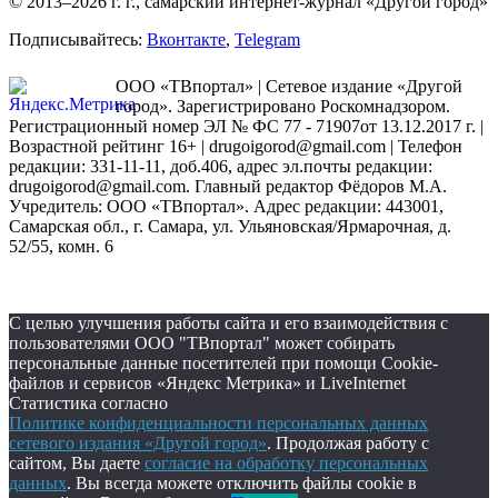
© 2013–2026 г. г., самарский интернет-журнал «Другой город»
Подписывайтесь:
Вконтакте
,
Telegram
ООО «ТВпортал» | Сетевое издание «Другой
город». Зарегистрировано Роскомнадзором.
Регистрационный номер ЭЛ № ФС 77 - 71907от 13.12.2017 г. |
Возрастной рейтинг 16+ | drugoigorod@gmail.com
| Телефон
редакции: 331-11-11, доб.406, адрес эл.почты редакции:
drugoigorod@gmail.com. Главный редактор Фёдоров М.А.
Учредитель: ООО «ТВпортал». Адрес редакции: 443001,
Самарская обл., г. Самара, ул. Ульяновская/Ярмарочная, д.
52/55, комн. 6
С целью улучшения работы сайта и его взаимодействия с
пользователями ООО "ТВпортал" может собирать
персональные данные посетителей при помощи Cookie-
файлов и сервисов «Яндекс Метрика» и LiveInternet
Статистика согласно
Политике конфиденциальности персональных данных
сетевого издания «Другой город»
. Продолжая работу с
сайтом, Вы даете
согласие на обработку персональных
данных
. Вы всегда можете отключить файлы cookie в