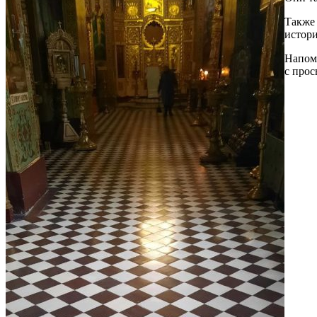
Также
истори
Напомн
с прос