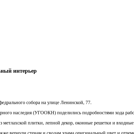
ьный интерьер
федрального собора на улице Ленинской, 77.
урного наследия (УГООКН) поделились подробностями хода рабо
з метлахской плитки, лепной декор, оконные решетки и входные
кже вернули стенам и сводам храма оригинальный цвет и отрем