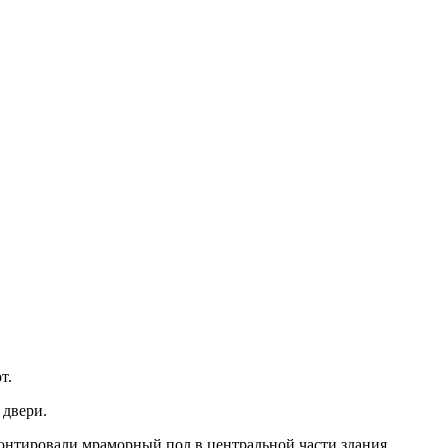
т.
 двери.
онтировали мраморный пол в центральной части здания.