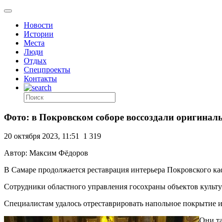
Новости
Истории
Места
Люди
Отдых
Спецпроекты
Контакты
Фото: в Покровском соборе воссоздали оригинал
20 октября 2023, 11:51
1 319
Автор: Максим Фёдоров
В Самаре продолжается реставрация интерьера Покровского ка
Сотрудники областного управления госохраны объектов культ
Специалистам удалось отреставрировать напольное покрытие и
Они та