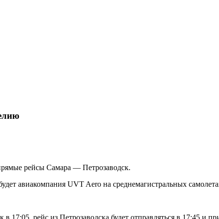
елию
прямые рейсы Самара — Петрозаводск.
 будет авиакомпания UVT Aero на среднемагистральных самолета
в 17:05, рейс из Петрозаводска будет отправляться в 17:45 и при