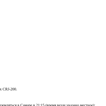
х CRJ-200.
земляться в Самаре в 21:15 (время везде указано местное);