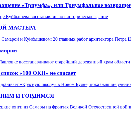
ращение «Триумфа», или Триумфальное возвраще
це Куйбышева восстанавливают историческое здание
ОЙ МАСТЕРА
Самарой и Куйбышевом: 20 главных работ архитектора Петра Щ
 миром
Павловке восстанавливают старейший деревянный храм области
 список «100 ОКН» не спасает
добивает «Красную школу» в Новом Буяне, пока бывшие ученик
НИМ И ГОРДИМСЯ
ецкие юнги из Самары на фронтах Великой Отечественной вой