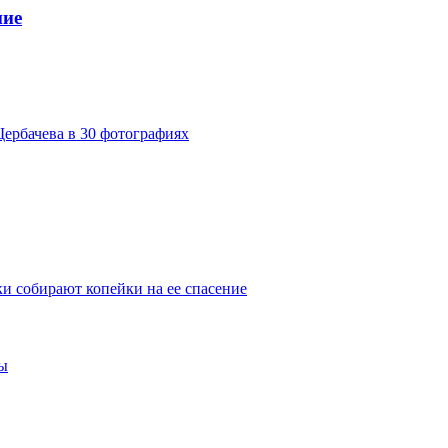
ние
ербачева в 30 фотографиях
и собирают копейки на ее спасение
ны