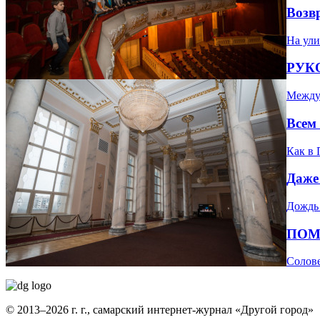
Возв
На ули
РУК
Между 
Всем
Как в 
Даже
Дождь 
ПОМ
Солов
© 2013–2026 г. г., самарский интернет-журнал «Другой город»