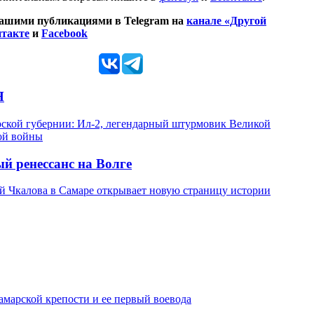
нашими публикациями в Telegram на
канале «Другой
такте
и
Facebook
Я
ской губернии: Ил-2, легендарный штурмовик Великой
ой войны
й ренессанс на Волге
й Чкалова в Самаре открывает новую страницу истории
амарской крепости и ее первый воевода