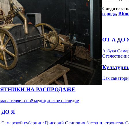
Следите за 
город»
,
ВКон
ОТ А ДО 
Азбука Самар
Отечественн
Культурны
Как санатори
ЯТНИКИ НА РАСПРОДАЖЕ
мара теряет своё медицинское наследие
 ДО Я
 Самарской губернии: Григорий Осипович Засекин, строитель С