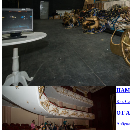
ПАМ
Как Са
ОТ А
Азбука