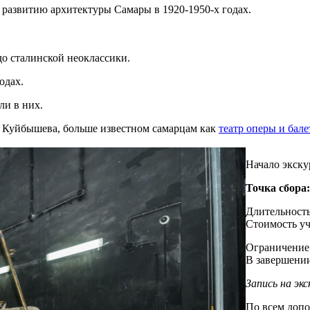
развитию архитектуры Самары в 1920-1950-х годах.
до сталинской неоклассики.
одах.
ли в них.
и Куйбышева, больше известном самарцам как
театр оперы и бале
Начало экск
Точка сбора:
Длительность
Стоимость уч
Ограничение
В завершении
Запись на эк
По всем доп