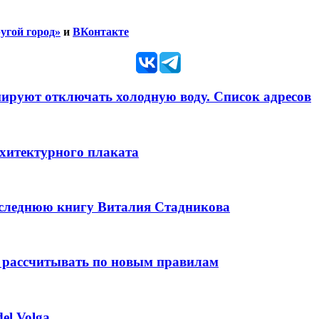
угой город»
и
ВКонтакте
анируют отключать холодную воду. Список адресов
рхитектурного плаката
оследнюю книгу Виталия Стадникова
 рассчитывать по новым правилам
el Volga