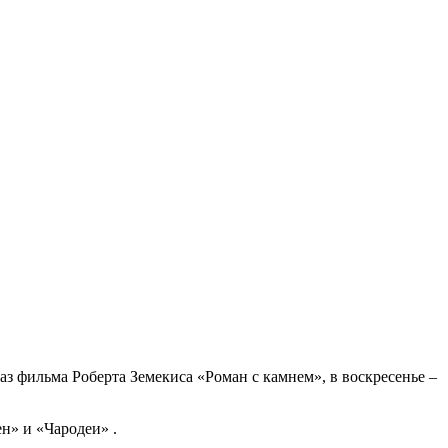
аз фильма Роберта Земекиса «Роман с камнем», в воскресенье –
н» и «Чародеи» .