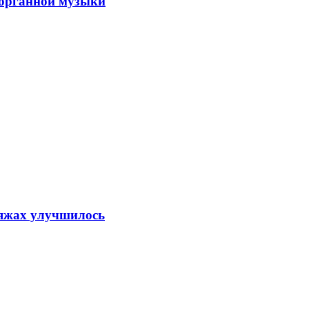
 органной музыки
ляжах улучшилось