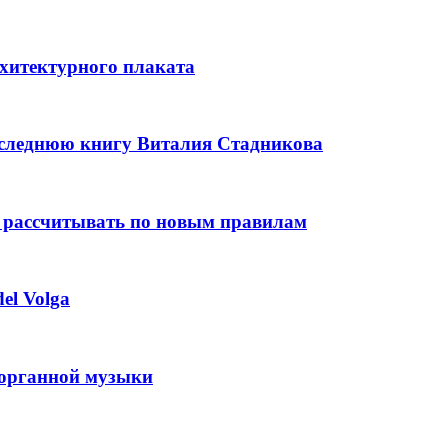
рхитектурного плаката
оследнюю книгу Виталия Стадникова
 рассчитывать по новым правилам
el Volga
 органной музыки