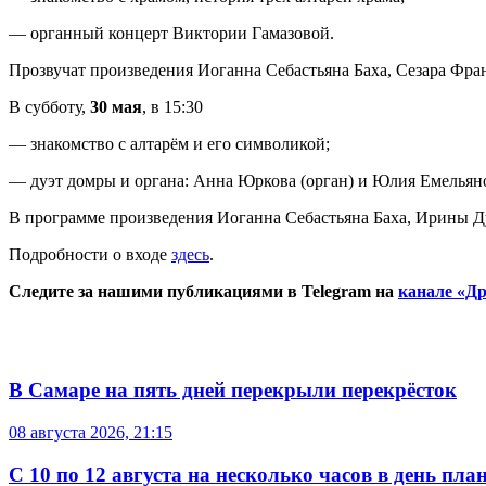
— органный концерт Виктории Гамазовой.
Прозвучат произведения Иоганна Себастьяна Баха, Сезара Фра
В субботу,
30 мая
, в 15:30
— знакомство с алтарём и его символикой;
— дуэт домры и органа: Анна Юркова (орган) и Юлия Емельянов
В программе произведения Иоганна Себастьяна Баха, Ирины Д
Подробности о входе
здесь
.
Следите за нашими публикациями в Telegram на
канале «Др
В Самаре на пять дней перекрыли перекрёсток
08 августа 2026, 21:15
С 10 по 12 августа на несколько часов в день пл