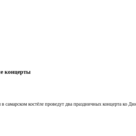
ые концерты
я в самарском костёле проведут два праздничных концерта ко Д