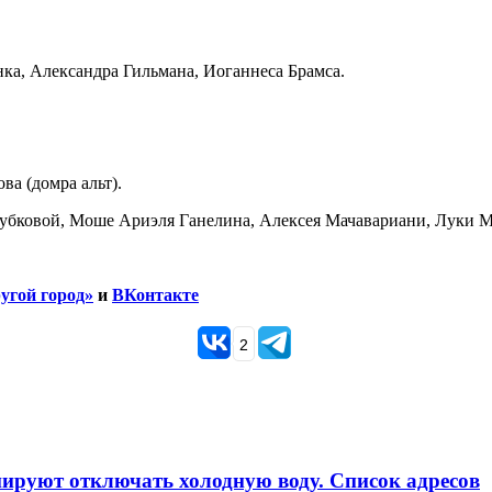
нка, Александра Гильмана, Иоганнеса Брамса.
а (домра альт).
убковой, Моше Ариэля Ганелина, Алексея Мачавариани, Луки М
угой город»
и
ВКонтакте
2
анируют отключать холодную воду. Список адресов