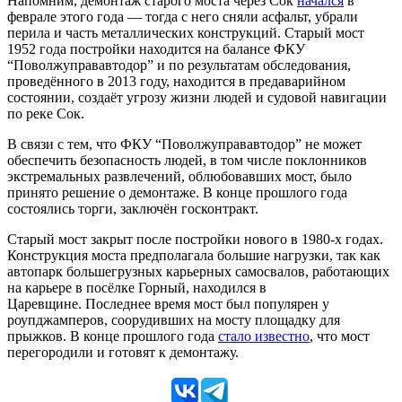
Напомним, демонтаж старого моста через Сок
начался
в
феврале этого года — тогда с него сняли асфальт, убрали
перила и часть металлических конструкций. Старый мост
1952 года постройки находится на балансе ФКУ
“Поволжуправавтодор” и по результатам обследования,
проведённого в 2013 году, находится в предаварийном
состоянии, создаёт угрозу жизни людей и судовой навигации
по реке Сок.
В связи с тем, что ФКУ “Поволжуправавтодор” не может
обеспечить безопасность людей, в том числе поклонников
экстремальных развлечений, облюбовавших мост, было
принято решение о демонтаже. В конце прошлого года
состоялись торги, заключён госконтракт.
Старый мост закрыт после постройки нового в 1980-х годах.
Конструкция моста предполагала большие нагрузки, так как
автопарк большегрузных карьерных самосвалов, работающих
на карьере в посёлке Горный, находился в
Царевщине. Последнее время мост был популярен у
роупджамперов, соорудивших на мосту площадку для
прыжков. В конце прошлого года
стало известно
, что мост
перегородили и готовят к демонтажу.