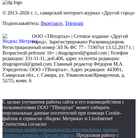
© 2013–2026 г. г., самарский интернет-журнал «Другой город»
Подписывайтесь:
Вконтакте
,
Telegram
ООО «ТВпортал» | Сетевое издание «Другой
город». Зарегистрировано Роскомнадзором.
Регистрационный номер ЭЛ № ФС 77 - 71907от 13.12.2017 г. |
Возрастной рейтинг 16+ | drugoigorod@gmail.com
| Телефон
редакции: 331-11-11, доб.406, адрес эл.почты редакции:
drugoigorod@gmail.com. Главный редактор Фёдоров М.А.
Учредитель: ООО «ТВпортал». Адрес редакции: 443001,
Самарская обл., г. Самара, ул. Ульяновская/Ярмарочная, д.
52/55, комн. 6
С целью улучшения работы сайта и его взаимодействия с
пользователями ООО "ТВпортал" может собирать
персональные данные посетителей при помощи Cookie-
файлов и сервисов «Яндекс Метрика» и LiveInternet
Статистика согласно
Политике конфиденциальности персональных данных
сетевого издания «Другой город»
. Продолжая работу с