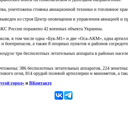
лаева, уничтожена стоянка авиационной техники и топливное хра
 выведен из строя Центр оповещения и управления авиацией и
 ВКС России поражено 42 военных объекта Украины.
сов, в том числе одна «Бук-М1» и две «Оса-АКМ», одна артилле
 и боеприпасов, а также 8 опорных пунктов и районов сосредот
здухе три беспилотных летательных аппарата в районах населе
чтожены: 386 беспилотных летательных аппаратов, 224 зенитных
ового огня, 814 орудий полевой артиллерии и минометов, а та
угой город»
и
ВКонтакте