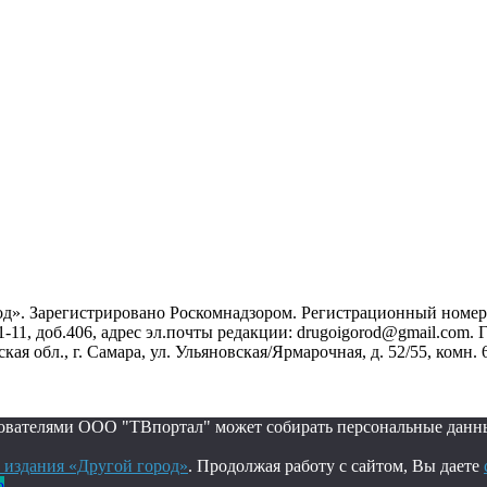
». Зарегистрировано Роскомнадзором. Регистрационный номер ЭЛ
1-11, доб.406, адрес эл.почты редакции: drugoigorod@gmail.com
 обл., г. Самара, ул. Ульяновская/Ярмарочная, д. 52/55, комн. 
ьзователями ООО "ТВпортал" может собирать персональные данн
 издания «Другой город»
. Продолжая работу с сайтом, Вы даете
о