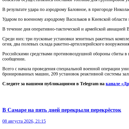
В результате удара по аэродрому Баловное, в пригороде Нико
Ударом по военному аэродрому Васильков в Киевской области
В течение дня оперативно-тактической и армейской авиацией
Среди них: три пусковые установки зенитных ракетных комплек
огня, два полевых склада ракетно-артиллерийского вооружения
Российскими средствами противовоздушной обороны сбиты в во
сообщении.
Всего с начала проведения специальной военной операции уни
бронированных машин, 209 установок реактивной системы залп
Следите за нашими публикациями в Telegram на
канале «Др
В Самаре на пять дней перекрыли перекрёсток
08 августа 2026, 21:15