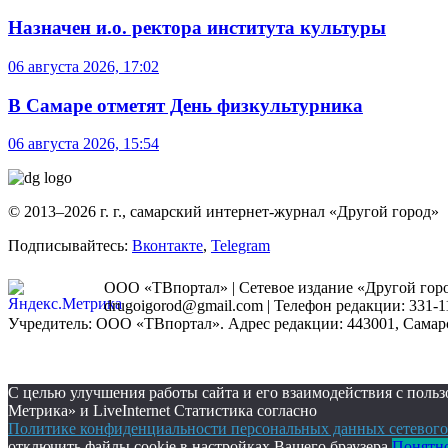
Назначен и.о. ректора института культуры
06 августа 2026, 17:02
В Самаре отметят День физкультурника
06 августа 2026, 15:54
© 2013–2026 г. г., самарский интернет-журнал «Другой город»
Подписывайтесь:
Вконтакте
,
Telegram
ООО «ТВпортал» | Сетевое издание «Другой город
drugoigorod@gmail.com
| Телефон редакции: 331-1
Учредитель: ООО «ТВпортал». Адрес редакции: 443001, Самарская
С целью улучшения работы сайта и его взаимодействия с пол
Метрика» и LiveInternet Статистика согласно
Политике конфиденциальности персональных данных сетевого
отключить файлы cookie в настройках Вашего браузера.
Понятн