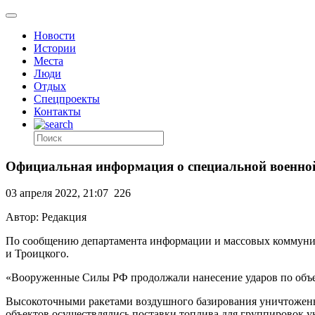
Новости
Истории
Места
Люди
Отдых
Спецпроекты
Контакты
Официальная информация о специальной военно
03 апреля 2022, 21:07
226
Автор: Редакция
По сообщению департамента информации и массовых коммуник
и Троицкого.
«Вооруженные Силы РФ продолжали нанесение ударов по объ
Высокоточными ракетами воздушного базирования уничтожены
объектов осуществлялись поставки топлива для группировок 