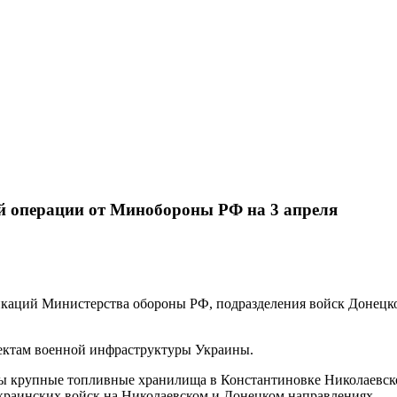
й операции от Минобороны РФ на 3 апреля
аций Министерства обороны РФ, подразделения войск Донецко
ектам военной инфраструктуры Украины.
 крупные топливные хранилища в Константиновке Николаевской
украинских войск на Николаевском и Донецком направлениях.