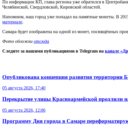
По информации КП, глава региона уже обратился в Центробан
Челябинской, Свердловской, Кировской областей.
Напомним, наш город уже попадал на памятные монеты. В 201
материале
.
Самара будет изображена на одной из монет, посвящённых про
Фото обложки
отсюда
Следите за нашими публикациями в Telegram на
канале «Др
Опубликована концепция развития территории 
05 августа 2026, 17:40
Перекрытие улицы Красноармейской продлили на
05 августа 2026, 12:06
Программу Дня города в Самаре переформатиру