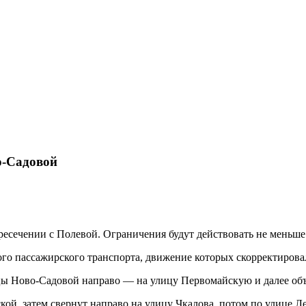
о-Садовой
есечении с Полевой. Ограничения будут действовать не меньше
ого пассажирского транспорта, движение которых скорректирова
ицы Ново-Садовой направо — на улицу Первомайскую и далее об
ой, затем свернут направо на улицу Чкалова, потом по улице Л