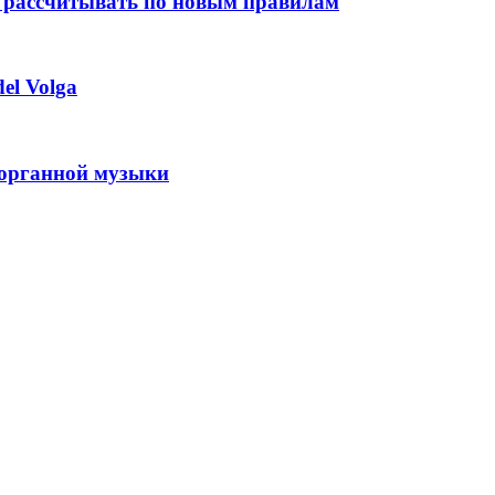
 рассчитывать по новым правилам
el Volga
 органной музыки