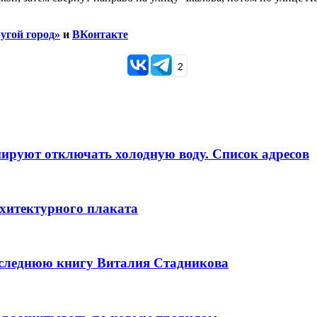
угой город»
и
ВКонтакте
2
анируют отключать холодную воду. Список адресов
рхитектурного плаката
оследнюю книгу Виталия Стадникова