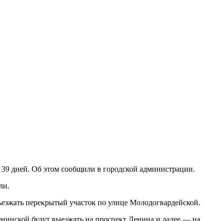
 39 дней. Об этом сообщили в городской администрации.
ли.
ъезжать перекрытый участок по улице Молодогвардейской.
енинской будут выезжать на проспект Ленина и далее — на