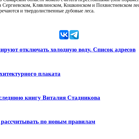
 в Сергиевском, Клявлинском, Кошкинском и Похвистневском л
тречаются и твердолиственные дубовые леса.
анируют отключать холодную воду. Список адресов
рхитектурного плаката
оследнюю книгу Виталия Стадникова
 рассчитывать по новым правилам