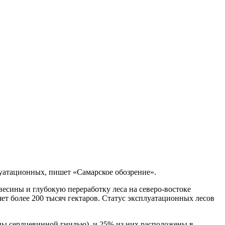
луатационных, пишет «Самарское обозрение».
есины и глубокую переработку леса на северо-востоке
т более 200 тысяч гектаров. Статус эксплуатационных лесов
ны сердцевинной гнилью), и 25% из них расположены в