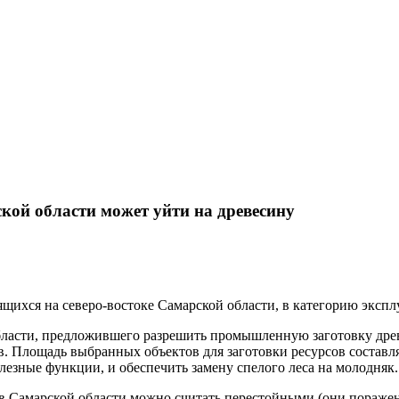
ской области может уйти на древесину
ящихся на северо-востоке Самарской области, в категорию эксп
бласти, предложившего разрешить промышленную заготовку древ
 Площадь выбранных объектов для заготовки ресурсов составляе
езные функции, и обеспечить замену спелого леса на молодняк.
в Самарской области можно считать перестойными (они пораже