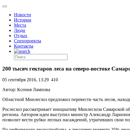
Новости
Истории
Места
Люди
Отдых
Спецпроекты
Контакты
200 тысяч гектаров леса на северо-востоке Самар
05 сентября 2016, 13:29
410
Автор: Ксения Лампова
Областной Минлесхоз предложил перевести часть лесов, наход
Рослесхоз рассматривает инициативу Минлесхоза Самарской о
региона. Автором идеи выступил министр Александр Ларионов.
позволит вести рубки лесных насаждений, утративших свои пол
По информации лесоустройства, к текущему моменту 35% лесо