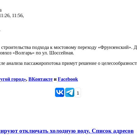
а
1:26, 11:56,
т
 строительства подхода к мостовому переходу «Фрунзенский». До
овхоз «Волгарь» по ул. Шоссейная.
ле анализа пассажиропотока примут решение о целесообразности
угой город»
,
ВКонтакте
и
Facebook
1
анируют отключать холодную воду. Список адресов