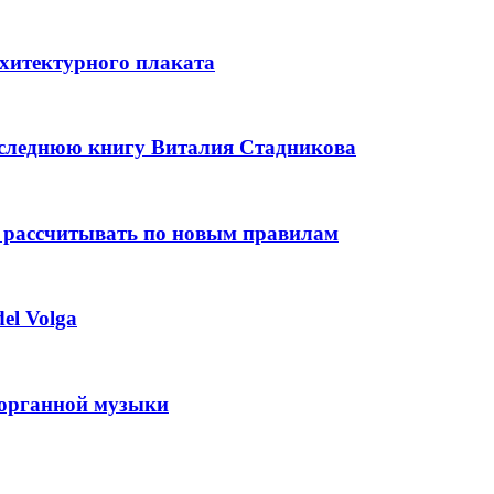
рхитектурного плаката
оследнюю книгу Виталия Стадникова
 рассчитывать по новым правилам
el Volga
 органной музыки