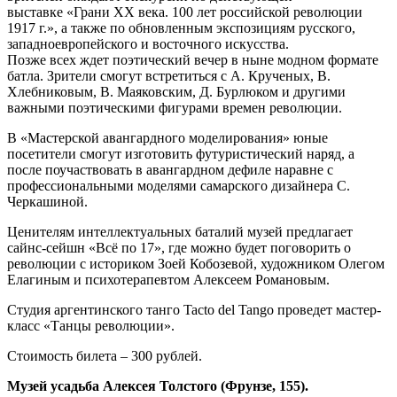
выставке «Грани ХХ века. 100 лет российской революции
1917 г.», а также по обновленным экспозициям русского,
западноевропейского и восточного искусства.
Позже всех ждет поэтический вечер в ныне модном формате
батла. Зрители смогут встретиться с А. Крученых, В.
Хлебниковым, В. Маяковским, Д. Бурлюком и другими
важными поэтическими фигурами времен революции.
В «Мастерской авангардного моделирования» юные
посетители смогут изготовить футуристический наряд, а
после поучаствовать в авангардном дефиле наравне с
профессиональными моделями самарского дизайнера С.
Черкашиной.
Ценителям интеллектуальных баталий музей предлагает
сайнс-сейшн «Всё по 17», где можно будет поговорить о
революции с историком Зоей Кобозевой, художником Олегом
Елагиным и психотерапевтом Алексеем Романовым.
Студия аргентинского танго Tacto del Tango проведет мастер-
класс «Танцы революции».
Стоимость билета – 300 рублей.
Музей усадьба Алексея Толстого (Фрунзе, 155).