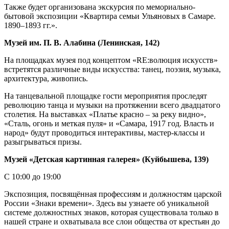
Также будет организована экскурсия по мемориально-
бытовой экспозиции «Квартира семьи Ульяновых в Самаре.
1890–1893 гг.».
Музей им. П. В. Алабина (Ленинская, 142)
На площадках музея под концептом «RE:волюция искусств»
встретятся различные виды искусства: танец, поэзия, музыка,
архитектура, живопись.
На танцевальной площадке гости мероприятия проследят
революцию танца и музыки на протяжении всего двадцатого
столетия. На выставках «Платье красно – за реку видно»,
«Сталь, огонь и меткая пуля» и «Самара, 1917 год. Власть и
народ» будут проводиться интерактивы, мастер-классы и
разыгрываться призы.
Музей «Детская картинная галерея» (Куйбышева, 139)
С 10:00 до 19:00
Экспозиция, посвящённая профессиям и должностям царской
России «Знаки времени». Здесь вы узнаете об уникальной
системе должностных знаков, которая существовала только в
нашей стране и охватывала все слои общества от крестьян до