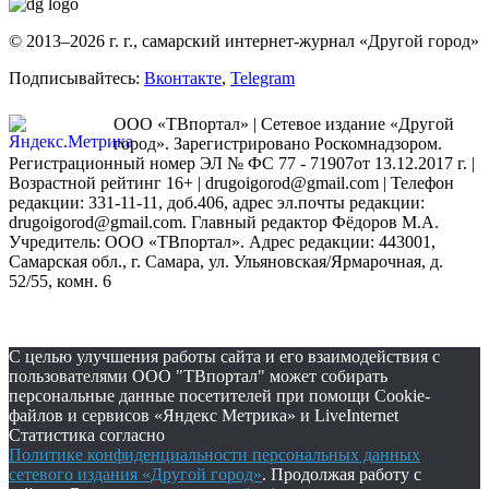
© 2013–2026 г. г., самарский интернет-журнал «Другой город»
Подписывайтесь:
Вконтакте
,
Telegram
ООО «ТВпортал» | Сетевое издание «Другой
город». Зарегистрировано Роскомнадзором.
Регистрационный номер ЭЛ № ФС 77 - 71907от 13.12.2017 г. |
Возрастной рейтинг 16+ | drugoigorod@gmail.com
| Телефон
редакции: 331-11-11, доб.406, адрес эл.почты редакции:
drugoigorod@gmail.com. Главный редактор Фёдоров М.А.
Учредитель: ООО «ТВпортал». Адрес редакции: 443001,
Самарская обл., г. Самара, ул. Ульяновская/Ярмарочная, д.
52/55, комн. 6
С целью улучшения работы сайта и его взаимодействия с
пользователями ООО "ТВпортал" может собирать
персональные данные посетителей при помощи Cookie-
файлов и сервисов «Яндекс Метрика» и LiveInternet
Статистика согласно
Политике конфиденциальности персональных данных
сетевого издания «Другой город»
. Продолжая работу с