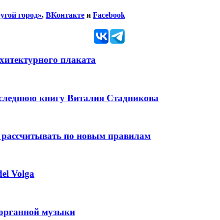
угой город»
,
ВКонтакте
и
Facebook
рхитектурного плаката
оследнюю книгу Виталия Стадникова
 рассчитывать по новым правилам
el Volga
 органной музыки