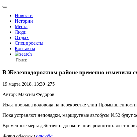
Новости
Истории
Места
Люди
Отдых
Спецпроекты
Контакты
В Железнодорожном районе временно изменили с
19 марта 2018, 13:30
275
Автор: Максим Фёдоров
Из-за прорыва водовода на перекрестке улиц Промышленност
Пока устраняют неполадки, маршрутные автобусы №52 будут х
Временные меры действуют до окончания ремонтно-восстановит
Фото обложки
отсюда