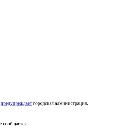
м
предупреждает
городская администрация.
е сообщается.