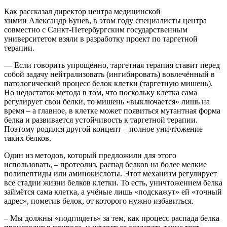
Как рассказал директор центра медицинской
химии Александр Бунев, в этом году специалисты центра
совместно с Санкт-Петербургским государственным
университетом взяли в разработку проект по таргетной
терапии.
— Если говорить упрощённо, таргетная терапия ставит перед
собой задачу нейтрализовать (ингибировать) вовлечённый в
патологический процесс белок клетки (таргетную мишень).
Но недостаток метода в том, что поскольку клетка сама
регулирует свои белки, то мишень «выключается» лишь на
время – а главное, в клетке может появиться мутантная форма
белка и развивается устойчивость к таргетной терапии.
Поэтому родился другой концепт – полное уничтожение
таких белков.
Один из методов, который предложили для этого
использовать, – протеолиз, распад белков на более мелкие
полипептиды или аминокислоты. Этот механизм регулирует
все стадии жизни белков клетки. То есть, уничтожением белка
займётся сама клетка, а учёные лишь «подскажут» ей «точный
адрес», пометив белок, от которого нужно избавиться.
– Мы должны «подглядеть» за тем, как процесс распада белка