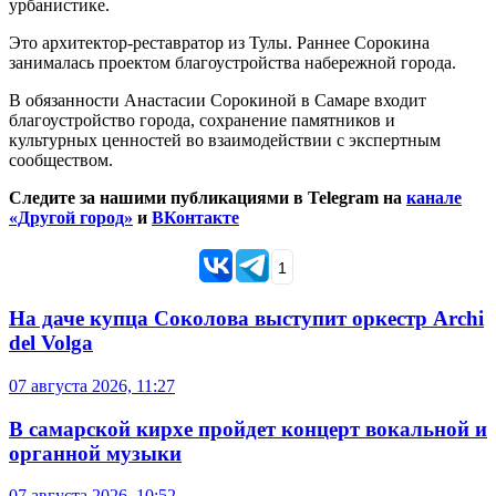
урбанистике.
Это архитектор-реставратор из Тулы. Раннее Сорокина
занималась проектом благоустройства набережной города.
В обязанности Анастасии Сорокиной в Самаре входит
благоустройство города, сохранение памятников и
культурных ценностей во взаимодействии с экспертным
сообществом.
Следите за нашими публикациями в Telegram на
канале
«Другой город»
и
ВКонтакте
1
На даче купца Соколова выступит оркестр Archi
del Volga
07 августа 2026, 11:27
В самарской кирхе пройдет концерт вокальной и
органной музыки
07 августа 2026, 10:52