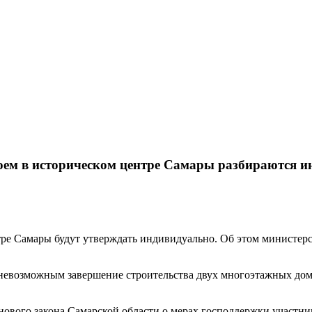
оем в историческом центре Самары разбираются 
е Самары будут утверждать индивидуально. Об этом министерст
евозможным завершение строительства двух многоэтажных домо
нового закона Самарской области о мерах господдержки участни