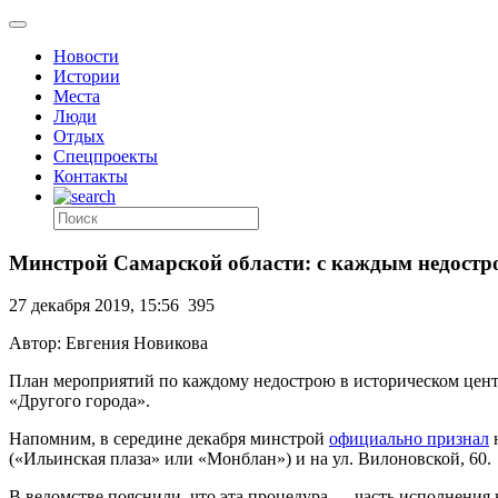
Новости
Истории
Места
Люди
Отдых
Спецпроекты
Контакты
Минстрой Самарской области: с каждым недостр
27 декабря 2019, 15:56
395
Автор: Евгения Новикова
План мероприятий по каждому недострою в историческом центр
«Другого города».
Напомним, в середине декабря минстрой
официально признал
н
(«Ильинская плаза» или «Монблан») и на ул. Вилоновской, 60.
В ведомстве пояснили, что эта процедура — часть исполнения 