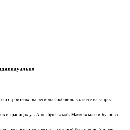
индивидуально
во строительства региона сообщило в ответе на запрос
в в границах ул. Арцыбушевской, Маяковского и Буянова
ков долевого строительства, который был принят 8 июля.