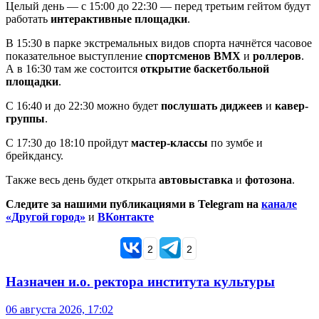
Целый день — с 15:00 до 22:30 — перед третьим гейтом будут
работать
интерактивные площадки
.
В 15:30 в парке экстремальных видов спорта начнётся часовое
показательное выступление
спортсменов BMX
и
роллеров
.
А в 16:30 там же состоится
открытие баскетбольной
площадки
.
С 16:40 и до 22:30 можно будет
послушать диджеев
и
кавер-
группы
.
С 17:30 до 18:10 пройдут
мастер-классы
по зумбе и
брейкдансу.
Также весь день будет открыта
автовыставка
и
фотозона
.
Следите за нашими публикациями в Telegram на
канале
«Другой город»
и
ВКонтакте
2
2
Назначен и.о. ректора института культуры
06 августа 2026, 17:02