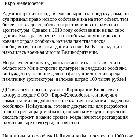
“Евро-Железобетон”.
Администрация города в суде оспаривала продажу дома, но
суд признал право нового собственника на этот объект, тем
более что владелец обещал отреставрировать памятник
архитектуры. Однако в 2013 году собственник начал снос
здания. Была разрушена часть особняка, демонтирована
кованая ограда особняка, исчезла памятная доска,
сообщавшая, что в этом здании в годы ВОВ в эвакуации
находилась военная миссия Великобритании.
Но разрушение дома удалось остановить. По заявлению
областного Министерства культуры на владельца особняка
возбуждено уголовное дело по факту причинения вреда
памятнику архитектуры, наложен штраф 100 тысяч рублей.
ДГ связался с пресс-службой «Корпорации Кошелев», в
которую входит ООО «Евро-Железобетон», и получил
комментарий следующего содержания: компания, владеющая
особняком Наймушина, готовит документы для разработки
проекта реставрации объекта, однако кому будет поручено
сделать проект, в какие сроки и когда начнется реставрация
памятника архитектуры, неизвестно.
Напомним, что особняк Наймушина был построен в 1900 году