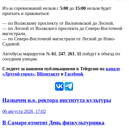
Из-за соревнований нельзя с
5:00
до
15:00
нельзя будет
проехать и праковаться:
— по Волжскому проспекту от Вилоновской до Лесной,
— по Лесной от Волжского проспекта до Северо-Восточной
магистрали,
— по Северо-Восточной магистрали от Лесной до Ново-
Садовой.
Автобусы маршрутов №
61
,
247
,
261
,
11
пойдут в объезд по
соседним улицам.
Следите за нашими публикациями в Telegram на
канале
«Другой город»
,
ВКонтакте
и
Facebook
Назначен и.о. ректора института культуры
06 августа 2026, 17:02
В Самаре отметят День физкультурника