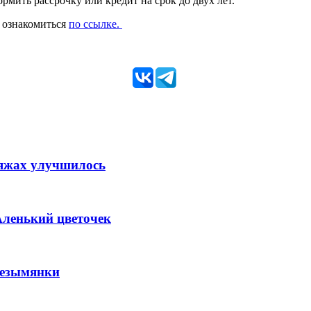
мить рассрочку или кредит на срок до двух лет.
 ознакомиться
по ссылке.
ляжах улучшилось
Аленький цветочек
Безымянки