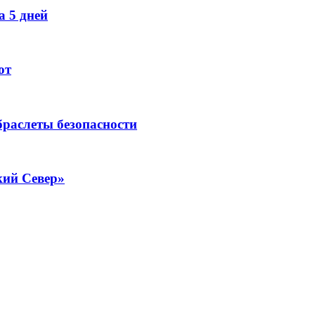
 5 дней
ют
раслеты безопасности
кий Север»