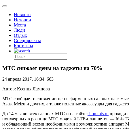
Новости
Истории
Места
Люди
Отдых
Спецпроекты
Контакты
МТС снижает цены на гаджеты на 70%
24 апреля 2017, 16:34
663
Автор: Ксения Лампова
МТС сообщает о снижении цен в фирменных салонах на самые
Asus, Meizu и других, а также полезные аксессуары для гаджето
До 14 мая во всех салонах МТС и на сайте
shop.mts.ru
проходит 
популярных в рознице МТС моделей LTE-планшетов — Irbis TZ7
и обладающий всеми необходимыми возможностями аппарат МТС S