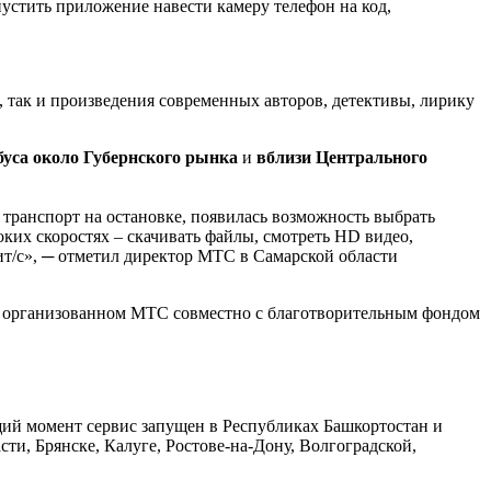
апустить приложение навести камеру телефон на код,
 так и произведения современных авторов, детективы, лирику
буса около Губернского рынка
и
вблизи Центрального
транспорт на остановке, появилась возможность выбрать
ких скоростях – скачивать файлы, смотреть HD видео,
бит/с», ─ отметил директор МТС в Самарской области
, организованном МТС совместно с благотворительным фондом
щий момент сервис запущен в Республиках Башкортостан и
ти, Брянске, Калуге, Ростове-на-Дону, Волгоградской,