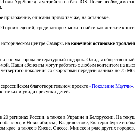
id или AppStore для устройств на базе iOS. После необходимо з
.
е приложение, описаны прямо там же, на остановке.
0 произведений, среди которых можно найти как детские книги,
 историческом центре Самары, на
конечной остановке троллей
 и гостям города литературный подарок. Ожидая общественный 
мой. Наши абоненты могут работать с любым контентом на высо
и четвертого поколения со скоростями передачи данных до 75 М
сероссийском благотворительном проекте
«Поколение Маугли»
астниках и увидит рисунки детей.
20 регионах России, а также в Украине и Белоруссии. На теку
областях, в Новосибирске, Владивостоке, Екатеринбурге и облас
м крае, а также в Киеве, Одессе, Минске и ряде других городов.