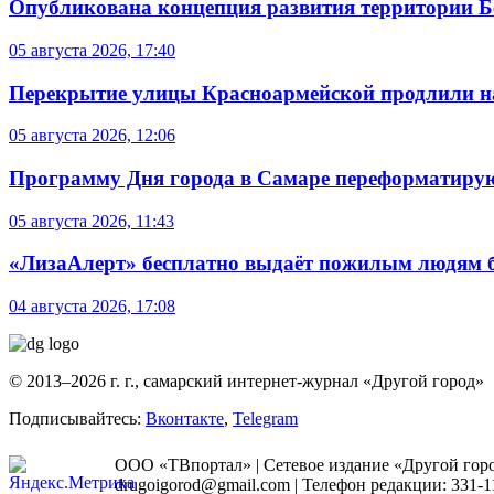
Опубликована концепция развития территории 
05 августа 2026, 17:40
Перекрытие улицы Красноармейской продлили на
05 августа 2026, 12:06
Программу Дня города в Самаре переформатиру
05 августа 2026, 11:43
«ЛизаАлерт» бесплатно выдаёт пожилым людям б
04 августа 2026, 17:08
© 2013–2026 г. г., самарский интернет-журнал «Другой город»
Подписывайтесь:
Вконтакте
,
Telegram
ООО «ТВпортал» | Сетевое издание «Другой город
drugoigorod@gmail.com
| Телефон редакции: 331-1