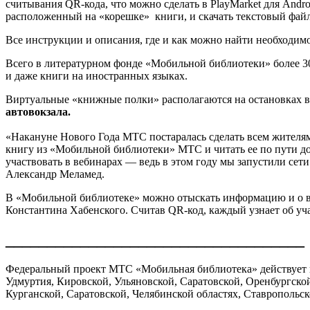
считывания QR-кода, что можно сделать в PlayMarket для Andro
расположенный на «корешке» книги, и скачать текстовый файл
Все инструкции и описания, где и как можно найти необходимо
Всего в литературном фонде «Мобильной библиотеки» более 30
и даже книги на иностранных языках.
Виртуальные «книжные полки» располагаются на остановках в
автовокзала.
«Накануне Нового Года МТС постаралась сделать всем жителям
книгу из «Мобильной библиотеки» МТС и читать ее по пути до
участвовать в вебинарах — ведь в этом году мы запустили сет
Александр Меламед.
В «Мобильной библиотеке» можно отыскать информацию и о в
Константина Хабенского. Считав QR-код, каждый узнает об уч
____________________________________
Федеральный проект МТС «Мобильная библиотека» действует в 
Удмуртия, Кировской, Ульяновской, Саратовской, Оренбургской 
Курганской, Саратовской, Челябинской областях, Ставропольско