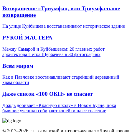
Возвращение «Триумфа», или Триумфальное
возвращение
На улице Куйбышева восстанавливают историческое здание
РУКОЙ МАСТЕРА
Между Самарой и Куйбышевом: 20 главных работ
архитектора Петра Щербачева в 30 фотографиях
Всем миром
Как в Павловке восстанавливают старейший деревянный
храм области
Даже список «100 ОКН» не спасает
Дождь добивает «Красную школу» в Новом Буяне, пока
бывшие ученики собирают копейки на ее спасение
© 2013–2026 г. г., самарский интернет-журнал «Другой город»