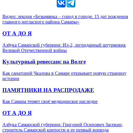
Видео: лекция «Безымянка – город в городе. 15 дат рождения
главного негласного района Самары»
ОТ А ДО Я
Азбука Самарской губернии: Ил-2, легендарный штурмовик
Великой Отечественной войны
Культурный ренессанс на Волге
Как санаторий Чкалова в Самаре открывает новую страницу
истории
ПАМЯТНИКИ НА РАСПРОДАЖЕ
Как Самара теряет своё медицинское наследие
ОТ А ДО Я
Азбука Самарской губернии: Григорий Осипович Засекин,
строитель Самарской крепости и ее первый воевода