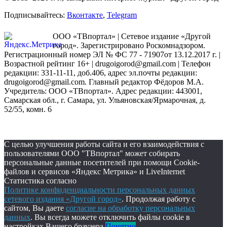
Подписывайтесь:
Вконтакте
,
Telegram
ООО «ТВпортал» | Сетевое издание «Другой
город». Зарегистрировано Роскомнадзором.
Регистрационный номер ЭЛ № ФС 77 - 71907от 13.12.2017 г. |
Возрастной рейтинг 16+ | drugoigorod@gmail.com
| Телефон
редакции: 331-11-11, доб.406, адрес эл.почты редакции:
drugoigorod@gmail.com. Главный редактор Фёдоров М.А.
Учредитель: ООО «ТВпортал». Адрес редакции: 443001,
Самарская обл., г. Самара, ул. Ульяновская/Ярмарочная, д.
52/55, комн. 6
С целью улучшения работы сайта и его взаимодействия с
пользователями ООО "ТВпортал" может собирать
персональные данные посетителей при помощи Cookie-
файлов и сервисов «Яндекс Метрика» и LiveInternet
Статистика согласно
Политике конфиденциальности персональных данных
сетевого издания «Другой город»
. Продолжая работу с
сайтом, Вы даете
согласие на обработку персональных
данных
. Вы всегда можете отключить файлы cookie в
настройках Вашего браузера.
Понятно