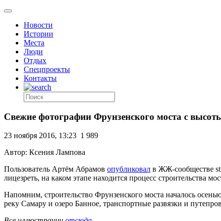
Новости
Истории
Места
Люди
Отдых
Спецпроекты
Контакты
Свежие фотографии Фрунзенского моста с высот
23 ноября 2016, 13:23
1 989
Автор: Ксения Лампова
Пользователь Артём Абрамов
опубликовал
в ЖЖ-сообществе st
лицезреть, на каком этапе находится процесс строительства мос
Напомним, строительство Фрунзенского моста началось осенью 2
реку Самару и озеро Банное, транспортные развязки и путепро
Все иллюстрации
отсюда