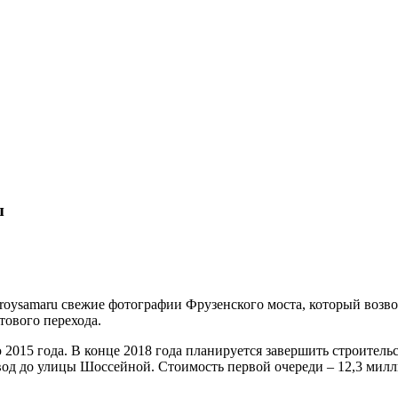
ы
roysamaru свежие фотографии Фрузенского моста, который возв
тового перехода.
015 года. В конце 2018 года планируется завершить строительст
вод до улицы Шоссейной. Стоимость первой очереди – 12,3 милл