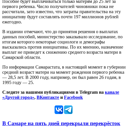
Пособие будет выплачиваться только матерям до 25 лет за
первого ребенка. Число получателей чиновники пока не
рассчитали, зато известно, что затраты правительства на эту
инициативу будут составлять почти 197 миллионов рублей
ежегодно.
В издании отмечают, что до принятия решения о выплатах
данных пособий, министерство заказывало исследование, по
итогам которого некоторые социологи и демографы
высказались против инициативы. По их мнению, назначение
выплат не приведет к снижению среднего возраста матери в
Самарской области.
По информации Самарастата, в настоящий момент в губернии
средний возраст матери на момент рождения первого ребенка
— 28,5 лет. В 2000 году, например, он был равен 26 годам, в
1995 году — 25.
Следите за нашими публикациями в Telegram на
канале
«Другой город»
,
ВКонтакте
и
Facebook
В Самаре на пять дней перекрыли перекрёсток