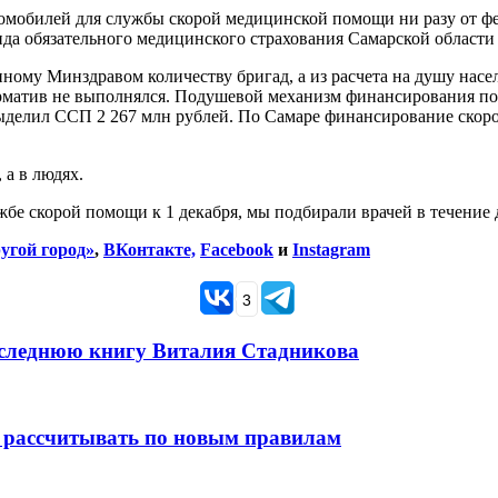
втомобилей для службы скорой медицинской помощи ни разу от ф
да обязательного медицинского страхования Самарской области
ому Минздравом количеству бригад, а из расчета на душу насе
орматив не выполнялся. Подушевой механизм финансирования по
ыделил ССП 2 267 млн рублей. По Самаре финансирование скоро
 а в людях.
е скорой помощи к 1 декабря, мы подбирали врачей в течение д
угой город»
,
ВКонтакте,
Facebook
и
Instagram
3
оследнюю книгу Виталия Стадникова
 рассчитывать по новым правилам