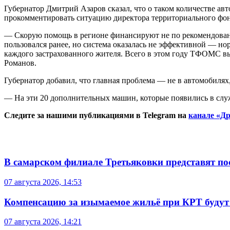
Губернатор Дмитрий Азаров сказал, что о таком количестве а
прокомментировать ситуацию директора территориального фон
— Скорую помощь в регионе финансируют не по рекомендованн
пользовался ранее, но система оказалась не эффективной — н
каждого застрахованного жителя. Всего в этом году ТФОМС в
Романов.
Губернатор добавил, что главная проблема — не в автомобилях,
— На эти 20 дополнительных машин, которые появились в служб
Следите за нашими публикациями в Telegram на
канале «Др
В самарском филиале Третьяковки представят п
07 августа 2026, 14:53
Компенсацию за изымаемое жильё при КРТ будут
07 августа 2026, 14:21