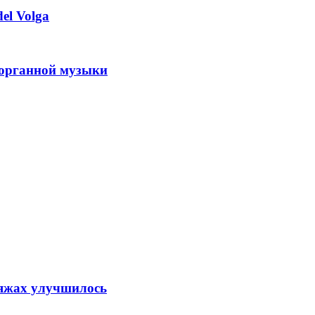
el Volga
 органной музыки
ляжах улучшилось