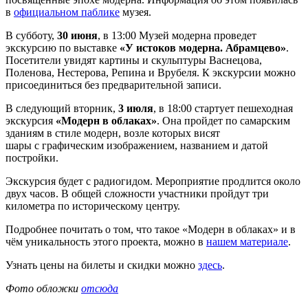
в
официальном паблике
музея.
В субботу,
30 июня
, в 13:00 Музей модерна проведет
экскурсию по выставке
«У истоков модерна. Абрамцево»
.
Посетители увидят картины и скульптуры Васнецова,
Поленова, Нестерова, Репина и Врубеля. К экскурсии можно
присоединиться без предварительной записи.
В следующий вторник,
3 июля
, в 18:00 стартует пешеходная
экскурсия
«Модерн в облаках»
. Она пройдет по самарским
зданиям в стиле модерн, возле которых висят
шары с графическим изображением, названием и датой
постройки.
Экскурсия будет с радиогидом. Мероприятие продлится около
двух часов. В общей сложности участники пройдут три
километра по историческому центру.
Подробнее почитать о том, что такое «Модерн в облаках» и в
чём уникальность этого проекта, можно в
нашем материале
.
Узнать цены на билеты и скидки можно
здесь
.
Фото обложки
отсюда