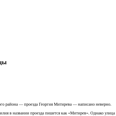
ицы
кого района — проезда Георгия Митирева — написано неверно.
милия в названии проезда пишется как «Митирев». Однако улица 