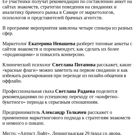
Ее участники получат рекомендации по составлению анкет на
сайтах знакомств, стратегии поведения на свиданиях и
аналитику брачного рынка в Самаре от маркетологов,
психологов и представителей брачных агентств.
В программе мероприятия заявлены четыре спикера из разных
сфер.
Маркетолог
Екатерина Ненашева
разберет типовые анкеты с
сайтов знакомств и порекомендует, как сделать их более
«продающими» и повысить конверсию.
Клинический психолог
Светлана Потапова
расскажет, какие
«красные флаги» можно заметить на первом свидании и как
избежать разочарования при переходе из онлайн-общения в
оффлайн.
Профессиональная сваха
Светлана Радаева
поделится
рекомендациями по успешному переходу от «конфетно-
букетного» периода к серьезным отношениям.
Предприниматель
Александр Толкачев
расскажет о
применении маркетингового подхода к стратегиям знакомств
и немного о пикапе.
Место: «Артист Лофт», Ленинградская 29 (вход со двора,