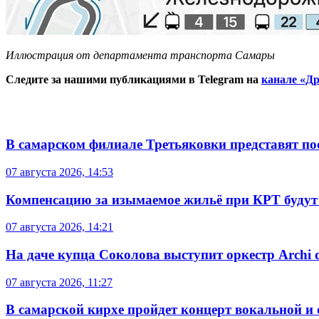
Иллюстрация от департамента транспорта Самары
Следите за нашими публикациями в Telegram на
канале «Др
В самарском филиале Третьяковки представят п
07 августа 2026, 14:53
Компенсацию за изымаемое жильё при КРТ будут
07 августа 2026, 14:21
На даче купца Соколова выступит оркестр Archi d
07 августа 2026, 11:27
В самарской кирхе пройдет концерт вокальной и