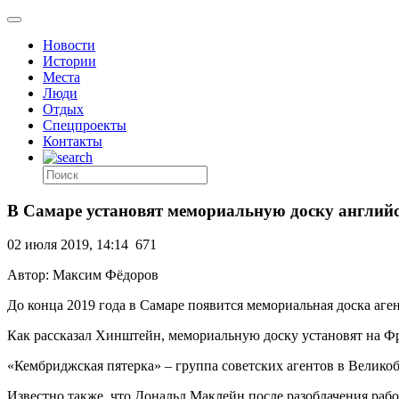
Новости
Истории
Места
Люди
Отдых
Спецпроекты
Контакты
В Самаре установят мемориальную доску англи
02 июля 2019, 14:14
671
Автор: Максим Фёдоров
До конца 2019 года в Самаре появится мемориальная доска аге
Как рассказал Хинштейн, мемориальную доску установят на Фру
«Кембриджская пятерка» – группа советских агентов в Велико
Известно также, что Дональд Маклейн после разоблачения раб