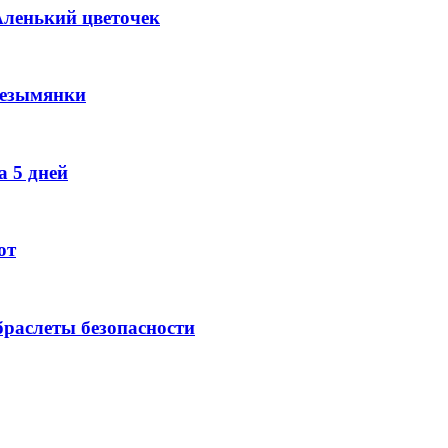
Аленький цветочек
Безымянки
 5 дней
ют
раслеты безопасности