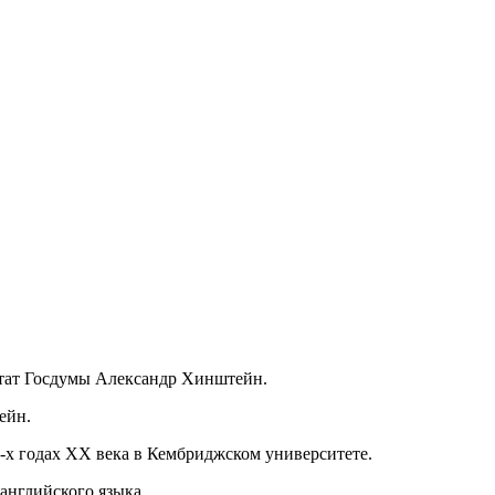
тат Госдумы Александр Хинштейн.
ейн.
0-х годах XX века в Кембриджском университете.
английского языка.