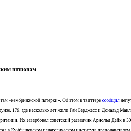
йским шпионам
нтам «кембриджской пятерки». Об этом в твиттере
сообщил
депу
нзе, 179, где несколько лет жили Гай Берджесс и Дональд Макл
британии. Их завербовал советский разведчик Арнольд Дейк в 3
отал в Куйбышевском педагогическом институте преподавателем 