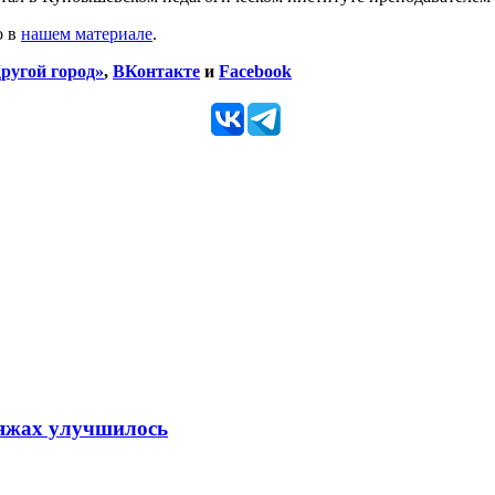
о в
нашем материале
.
ругой город»
,
ВКонтакте
и
Facebook
ляжах улучшилось