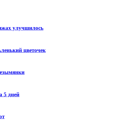
ляжах улучшилось
Аленький цветочек
Безымянки
 5 дней
ют