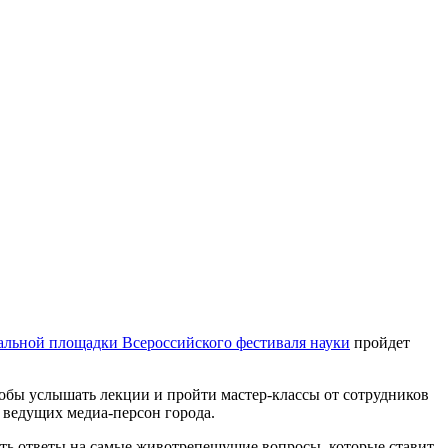
альной площадки Всероссийского фестиваля науки
пройдет
тобы услышать лекции и пройти мастер-классы от сотрудников
 ведущих медиа-персон города.
ать ответы на самые животрепещущие вопросы, которые ставит