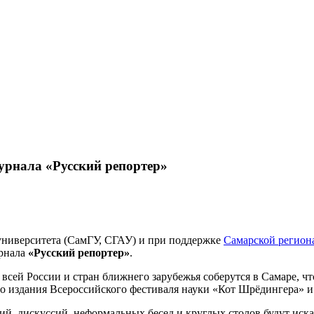
урнала «Русский репортер»
 университета (СамГУ, СГАУ) и при поддержке
Самарской регион
рнала
«Русский репортер»
.
всей России и стран ближнего зарубежья соберутся в Самаре, ч
о издания Всероссийского фестиваля науки «Кот Шрёдингера» и
й, дискуссий, неформальных бесед и круглых столов будут иск