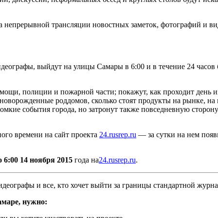
а непрерывной трансляции новостных заметок, фотографий и ви
ографы, выйдут на улицы Самары в 6:00 и в течение 24 часов б
мощи, полиции и пожарной части; покажут, как проходит день и
т новорожденные роддомов, сколько стоят продукты на рынке, 
громкие события города, но затронут также повседневную сторо
ного времени на сайт проекта
24.rusrep.ru
— за сутки на нем появ
о 6:00 14 ноября 2015
года на
24.rusrep.ru
.
деографы и все, кто хочет выйти за границы стандартной журна
амаре, нужно: