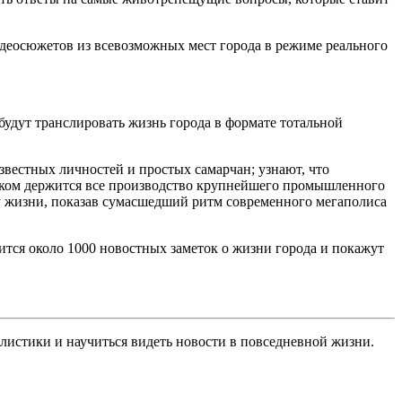
деосюжетов из всевозможных мест города в режиме реального
удут транслировать жизнь города в формате тотальной
звестных личностей и простых самарчан; узнают, что
на ком держится все производство крупнейшего промышленного
ну жизни, показав сумасшедший ритм современного мегаполиса
ится около 1000 новостных заметок о жизни города и покажут
листики и научиться видеть новости в повседневной жизни.