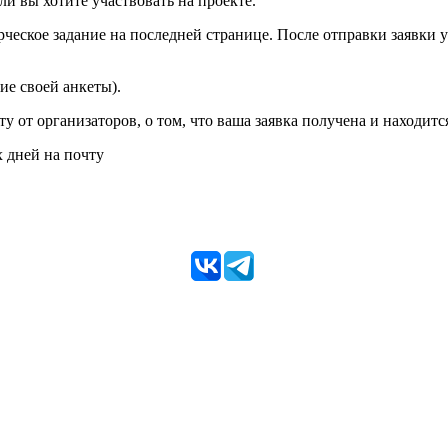
оли вы хотите участвовать на проекте.
рческое задание на последней странице. После отправки заявки 
ие своей анкеты).
у от организаторов, о том, что ваша заявка получена и находитс
х дней на почту