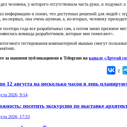
дел человека, у которого отсутствовала часть руки, и подумал: 
ал информацию и понял, что доступных решений для людей с ог
о, во-первых, она очень шумная, а, во-вторых, человеку приходит
 полтора года все разрабатывал сам, а потом занял призовое м
оявилась команда разработчиков, которые мне помогают».
итогового тестирования компьютерной мышью смогут пользовать
риятиях.
те за нашими публикациями в Telegram на
канале «Другой го
2
 по 12 августа на несколько часов в день планиру
уста 2026, 9:14
ожность: посетить экскурсию по выставке архитек
уста 2026, 17:33