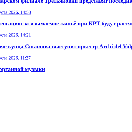
марском филиале Третьяковки представят послед
уста 2026, 14:53
енсацию за изымаемое жильё при КРТ будут расс
уста 2026, 14:21
аче купца Соколова выступит оркестр Archi del Vol
уста 2026, 11:27
 органной музыки