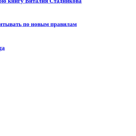
нюю книгу Виталия Стадникова
читывать по новым правилам
ga