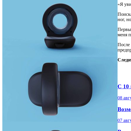
«Я уви
Поиск
ног, н
Первые
меня п
После 
предп
Следи
С 10
08 авг
Возм
07 авг