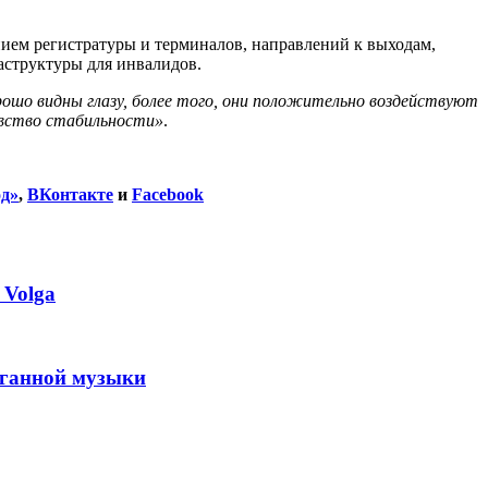
нием регистратуры и терминалов, направлений к выходам,
аструктуры для инвалидов.
рошо видны глазу, более того, они положительно воздействуют
увство стабильности»
.
од»
,
ВКонтакте
и
Facebook
 Volga
рганной музыки