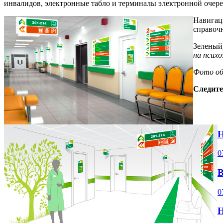
инвалидов, электронные табло и терминалы электронной очере
Навигац
справочн
Зеленый
на псих
Фото о
Следите
Н
0
В
0
Н