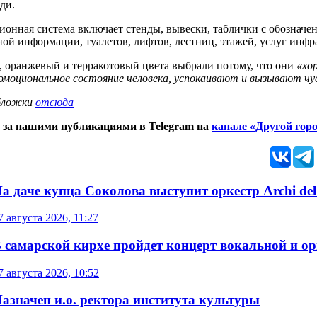
ди.
ионная система включает стенды, вывески, таблички с обозначе
ой информации, туалетов, лифтов, лестниц, этажей, услуг инфр
, оранжевый и терракотовый цвета выбрали потому, что они
«хо
оэмоциональное состояние человека, успокаивают и вызывают ч
бложки
отсюда
 за нашими публикациями в Telegram на
канале «Другой гор
а даче купца Соколова выступит оркестр Archi del
7 августа 2026, 11:27
 самарской кирхе пройдет концерт вокальной и о
7 августа 2026, 10:52
азначен и.о. ректора института культуры