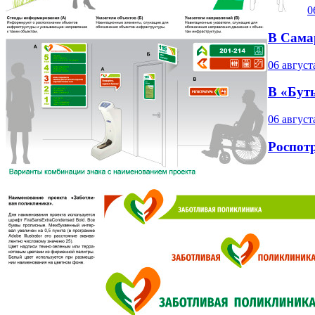
0
В Сама
06 август
В «Бут
06 август
Роспот