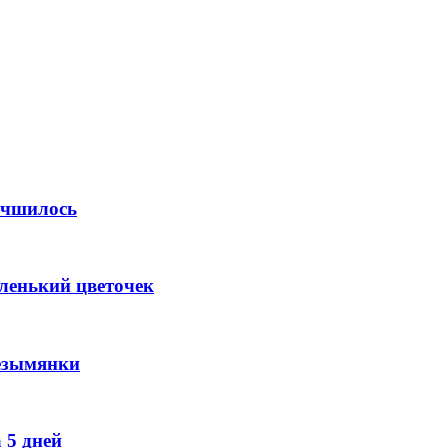
учшилось
ленький цветочек
езымянки
 5 дней