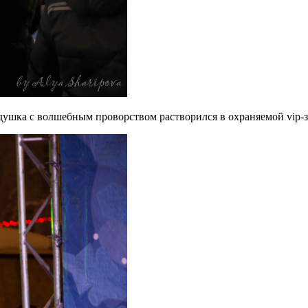
душка с волшебным проворством растворился в охраняемой vip-з