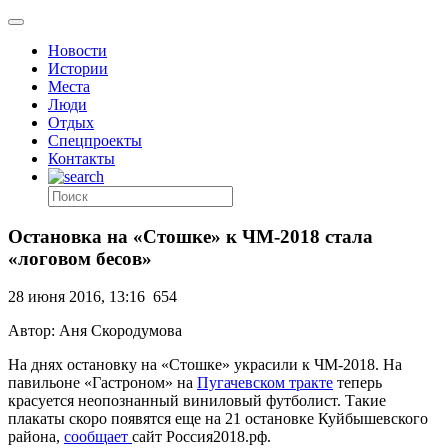
Новости
Истории
Места
Люди
Отдых
Спецпроекты
Контакты
Остановка на «Стошке» к ЧМ-2018 стала
«логовом бесов»
28 июня 2016, 13:16
654
Автор: Аня Скородумова
На днях остановку на «Стошке» украсили к ЧМ-2018. На
павильоне «Гастроном» на
Пугачевском тракте
теперь
красуется неопознанный виниловый футболист. Такие
плакаты скоро появятся еще на 21 остановке Куйбышевского
района,
сообщает
сайт Россия2018.рф.