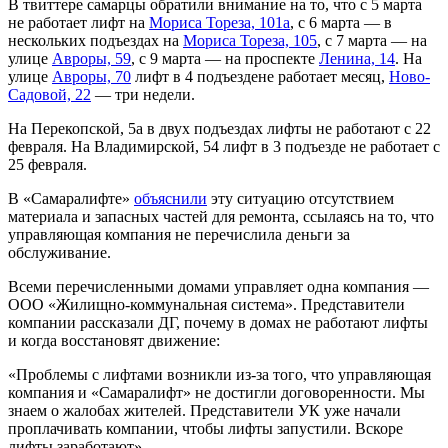
В твиттере самарцы обратили внимание на то, что с 5 марта
не работает лифт на
Мориса Тореза, 101а
, с 6 марта — в
нескольких подъездах на
Мориса Тореза, 105
, с 7 марта — на
улице
Авроры, 59
, с 9 марта — на проспекте
Ленина, 14
. На
улице
Авроры, 70
лифт в 4 подъездене работает месяц,
Ново-
Садовой, 22
— три недели.
На Перекопской, 5а в двух подъездах лифты не работают с 22
февраля. На Владимирской, 54 лифт в 3 подъезде не работает с
25 февраля.
В «Самаралифте»
объяснили
эту ситуацию отсутствием
материала и запасных частей для ремонта, ссылаясь на то, что
управляющая компания не перечислила деньги за
обслуживание.
Всеми перечисленными домами управляет одна компания —
ООО «Жилищно-коммунальная система». Представители
компании рассказали ДГ, почему в домах не работают лифты
и когда восстановят движение:
«Проблемы с лифтами возникли из-за того, что управляющая
компания и «Самаралифт» не достигли договоренности. Мы
знаем о жалобах жителей. Представители УК уже начали
проплачивать компании, чтобы лифты запустили. Вскоре
лифты заработают».